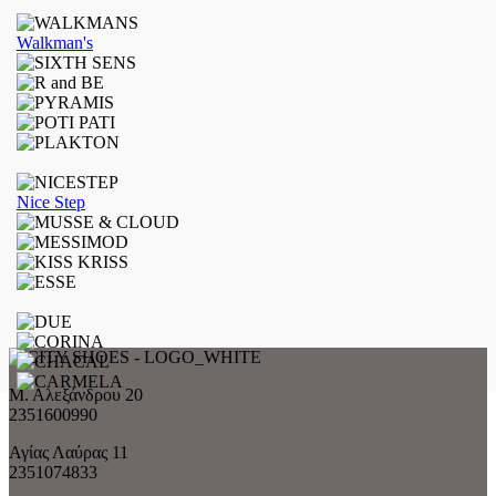
Walkman's
Nice Step
Μ. Αλεξάνδρου 20
2351600990
Αγίας Λαύρας 11
2351074833