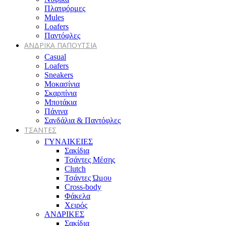
Πλατφόρμες
Mules
Loafers
Παντόφλες
ΑΝΔΡΙΚΑ ΠΑΠΟΥΤΣΙΑ
Casual
Loafers
Sneakers
Μοκασίνια
Σκαρπίνια
Μποτάκια
Πάνινα
Σανδάλια & Παντόφλες
ΤΣΑΝΤΕΣ
ΓΥΝΑΙΚΕΙΕΣ
Σακίδια
Τσάντες Μέσης
Clutch
Τσάντες Ώμου
Cross-body
Φάκελα
Χειρός
ΑΝΔΡΙΚΕΣ
Σακίδια