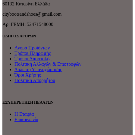
60132 Κατερίνη Ελλάδα
citybootsandshoes@gmail.com
Aρ. ΓΕΜΗ: 52471548000
ΟΔΗΓΟΣ ΑΓΟΡΩΝ
Αγορά Προϊόντων
Τρόποι Πληρωμής
Τρόποι Αποστολής
Πολιτική Αλλαγών & Επιστροφών
Δήλωση Υπαναχώρησης
Όροι Χρήσης
Πολιτική Απορρήτου
ΕΞΥΠΗΡΕΤΗΣΗ ΠΕΛΑΤΩΝ
Η Εταιρία
Επικοινωνία