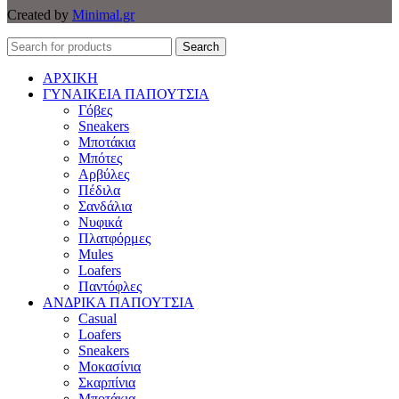
Created by
Minimal.gr
Search
ΑΡΧΙΚΗ
ΓΥΝΑΙΚΕΙΑ ΠΑΠΟΥΤΣΙΑ
Γόβες
Sneakers
Μποτάκια
Μπότες
Αρβύλες
Πέδιλα
Σανδάλια
Νυφικά
Πλατφόρμες
Mules
Loafers
Παντόφλες
ΑΝΔΡΙΚΑ ΠΑΠΟΥΤΣΙΑ
Casual
Loafers
Sneakers
Μοκασίνια
Σκαρπίνια
Μποτάκια