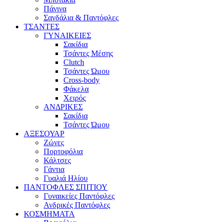
Πάνινα
Σανδάλια & Παντόφλες
ΤΣΑΝΤΕΣ
ΓΥΝΑΙΚΕΙΕΣ
Σακίδια
Τσάντες Μέσης
Clutch
Τσάντες Ώμου
Cross-body
Φάκελα
Χειρός
ΑΝΔΡΙΚΕΣ
Σακίδια
Τσάντες Ώμου
ΑΞΕΣΟΥΑΡ
Ζώνες
Πορτοφόλια
Κάλτσες
Γάντια
Γυαλιά Ηλίου
ΠΑΝΤΟΦΛΕΣ ΣΠΙΤΙΟΥ
Γυναικείες Παντόφλες
Ανδρικές Παντόφλες
ΚΟΣΜΗΜΑΤΑ