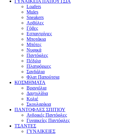
ΓΥΝΑΙΚΕΙΑ ΠΑΠΟΥΤΣΙΑ
Loafers
Mules
Sneakers
Αρβύλες
Γόβες
Εσπαντρίγιες
Μποτάκια
Μπότες
Νυφικά
Παντόφλες
Πέδιλα
Πλατφόρμες
Σανδάλια
Φλατ Παπούτσια
ΚΟΣΜΗΜΑΤΑ
Βραχιόλια
Δαχτυλίδια
Κολιέ
Σκουλαρίκια
ΠΑΝΤΟΦΛΕΣ ΣΠΙΤΙΟΥ
Ανδρικές Παντόφλες
Γυναικείες Παντόφλες
ΤΣΑΝΤΕΣ
ΓΥΝΑΙΚΕΙΕΣ