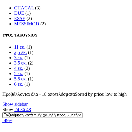
CHACAL
(3)
DUE
(1)
ESSE
(2)
MESSIMOD
(2)
ΥΨΟΣ ΤΑΚΟΥΝΙΟΥ
11 εκ.
(1)
2,5 εκ.
(1)
3 εκ.
(1)
3,5 εκ.
(2)
4 εκ.
(2)
5 εκ.
(1)
5,5 εκ.
(1)
6 εκ.
(1)
Προβάλλονται όλα - 18 αποτελέσματα
Sorted by price: low to high
Show sidebar
Show
24
36
48
-49%