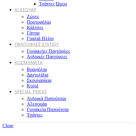
Τσάντες Ώμου
ΑΞΕΣΟΥΑΡ
Ζώνες
Πορτοφόλια
Κάλτσες
Γάντια
Γυαλιά Ηλίου
ΠΑΝΤΟΦΛΕΣ ΣΠΙΤΙΟΥ
Γυναικείες Παντόφλες
Ανδρικές Παντόφλες
ΚΟΣΜΗΜΑΤΑ
Βραχιόλια
Δαχτυλίδια
Σκουλαρίκια
Κολιέ
SPECIAL PRICES
Ανδρικά Παπούτσια
Αξεσουάρ
Γυναικεία Παπούτσια
Τσάντες
Close