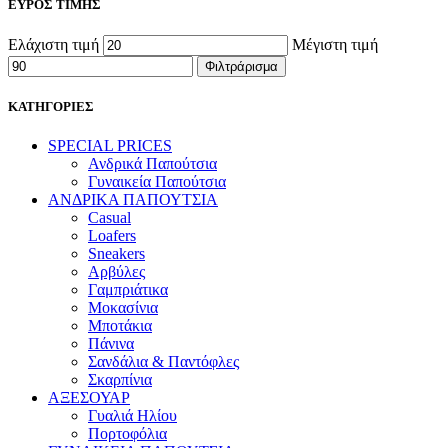
ΕΥΡΟΣ ΤΙΜΗΣ
Ελάχιστη τιμή
Μέγιστη τιμή
Φιλτράρισμα
ΚΑΤΗΓΟΡΙΕΣ
SPECIAL PRICES
Ανδρικά Παπούτσια
Γυναικεία Παπούτσια
ΑΝΔΡΙΚΑ ΠΑΠΟΥΤΣΙΑ
Casual
Loafers
Sneakers
Αρβύλες
Γαμπριάτικα
Μοκασίνια
Μποτάκια
Πάνινα
Σανδάλια & Παντόφλες
Σκαρπίνια
ΑΞΕΣΟΥΑΡ
Γυαλιά Ηλίου
Πορτοφόλια