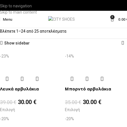
Skip to navigation
Skip to main content
0
Menu
0.00
Βλέπετε 1–24 από 25 αποτελέσματα
Show sidebar
-23%
-14%
Λευκά αρβυλάκια
Μπορντό αρβυλάκια
30.00
€
30.00
€
39.00
€
35.00
€
Επιλογή
Επιλογή
-20%
-20%