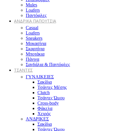
Mules
Loafers
Παντόφλες
ΑΝΔΡΙΚΑ ΠΑΠΟΥΤΣΙΑ
Casual
Loafers
Sneakers
Μοκασίνια
Σκαρπίνια
Μποτάκια
Πάνινα
Σανδάλια & Παντόφλες
ΤΣΑΝΤΕΣ
ΓΥΝΑΙΚΕΙΕΣ
Σακίδια
Τσάντες Μέσης
Clutch
Τσάντες Ώμου
Cross-body
Φάκελα
Χειρός
ΑΝΔΡΙΚΕΣ
Σακίδια
Τσάντες Ώμου