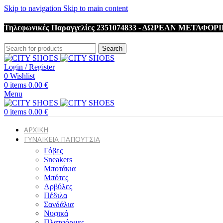
Skip to navigation
Skip to main content
Τηλεφωνικές Παραγγελίες 2351074833 - ΔΩΡΕΑΝ ΜΕΤΑΦΟΡ
Search
Login / Register
0
Wishlist
0
items
0.00
€
Menu
0
items
0.00
€
ΑΡΧΙΚΗ
ΓΥΝΑΙΚΕΙΑ ΠΑΠΟΥΤΣΙΑ
Γόβες
Sneakers
Μποτάκια
Μπότες
Αρβύλες
Πέδιλα
Σανδάλια
Νυφικά
Πλατφόρμες