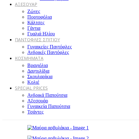
ΑΞΕΣΟΥΑΡ
Ζώνες
Πορτοφόλια
Κάλτσες
Γάντια
Γυαλιά Ηλίου
ΠΑΝΤΟΦΛΕΣ ΣΠΙΤΙΟΥ
Γυναικείες Παντόφλες
Ανδρικές Παντόφλες
ΚΟΣΜΗΜΑΤΑ
Βραχιόλια
Δαχτυλίδια
Σκουλαρίκια
Κολιέ
SPECIAL PRICES
Ανδρικά Παπούτσια
Αξεσουάρ
Γυναικεία Παπούτσια
Τσάντες