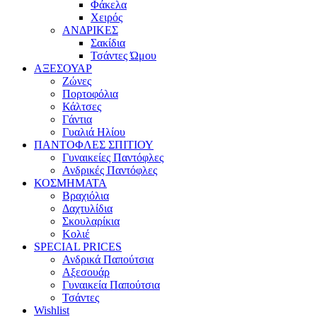
Φάκελα
Χειρός
ΑΝΔΡΙΚΕΣ
Σακίδια
Τσάντες Ώμου
ΑΞΕΣΟΥΑΡ
Ζώνες
Πορτοφόλια
Κάλτσες
Γάντια
Γυαλιά Ηλίου
ΠΑΝΤΟΦΛΕΣ ΣΠΙΤΙΟΥ
Γυναικείες Παντόφλες
Ανδρικές Παντόφλες
ΚΟΣΜΗΜΑΤΑ
Βραχιόλια
Δαχτυλίδια
Σκουλαρίκια
Κολιέ
SPECIAL PRICES
Ανδρικά Παπούτσια
Αξεσουάρ
Γυναικεία Παπούτσια
Τσάντες
Wishlist