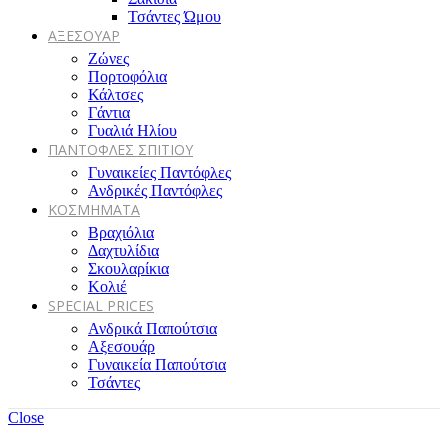
Τσάντες Ώμου
ΑΞΕΣΟΥΑΡ
Ζώνες
Πορτοφόλια
Κάλτσες
Γάντια
Γυαλιά Ηλίου
ΠΑΝΤΟΦΛΕΣ ΣΠΙΤΙΟΥ
Γυναικείες Παντόφλες
Ανδρικές Παντόφλες
ΚΟΣΜΗΜΑΤΑ
Βραχιόλια
Δαχτυλίδια
Σκουλαρίκια
Κολιέ
SPECIAL PRICES
Ανδρικά Παπούτσια
Αξεσουάρ
Γυναικεία Παπούτσια
Τσάντες
Close