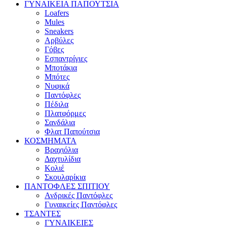
ΓΥΝΑΙΚΕΙΑ ΠΑΠΟΥΤΣΙΑ
Loafers
Mules
Sneakers
Αρβύλες
Γόβες
Εσπαντρίγιες
Μποτάκια
Μπότες
Νυφικά
Παντόφλες
Πέδιλα
Πλατφόρμες
Σανδάλια
Φλατ Παπούτσια
ΚΟΣΜΗΜΑΤΑ
Βραχιόλια
Δαχτυλίδια
Κολιέ
Σκουλαρίκια
ΠΑΝΤΟΦΛΕΣ ΣΠΙΤΙΟΥ
Ανδρικές Παντόφλες
Γυναικείες Παντόφλες
ΤΣΑΝΤΕΣ
ΓΥΝΑΙΚΕΙΕΣ