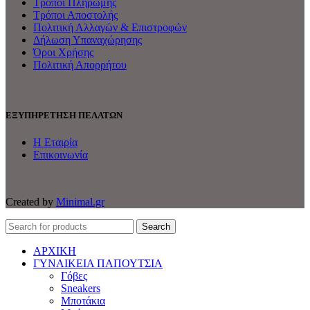
Τρόποι Πληρωμής
Τρόποι Αποστολής
Πολιτική Αλλαγών & Επιστροφών
Δήλωση Υπαναχώρησης
Όροι Χρήσης
Πολιτική Απορρήτου
ΕΞΥΠΗΡΕΤΗΣΗ ΠΕΛΑΤΩΝ
Η Εταιρία
Επικοινωνία
Created by
Minimal.gr
Search
ΑΡΧΙΚΗ
ΓΥΝΑΙΚΕΙΑ ΠΑΠΟΥΤΣΙΑ
Γόβες
Sneakers
Μποτάκια