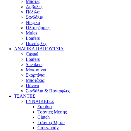
Μπότες
Αρβύλες
Πέδιλα
Σανδάλια
Νυφικά
Πλατφόρμες
Mules
Loafers
Παντόφλες
ΑΝΔΡΙΚΑ ΠΑΠΟΥΤΣΙΑ
Casual
Loafers
Sneakers
Μοκασίνια
Σκαρπίνια
Μποτάκια
Πάνινα
Σανδάλια & Παντόφλες
ΤΣΑΝΤΕΣ
ΓΥΝΑΙΚΕΙΕΣ
Σακίδια
Τσάντες Μέσης
Clutch
Τσάντες Ώμου
Cross-body