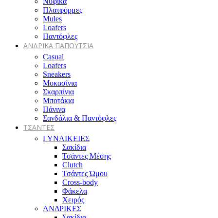
Νυφικά
Πλατφόρμες
Mules
Loafers
Παντόφλες
ΑΝΔΡΙΚΑ ΠΑΠΟΥΤΣΙΑ
Casual
Loafers
Sneakers
Μοκασίνια
Σκαρπίνια
Μποτάκια
Πάνινα
Σανδάλια & Παντόφλες
ΤΣΑΝΤΕΣ
ΓΥΝΑΙΚΕΙΕΣ
Σακίδια
Τσάντες Μέσης
Clutch
Τσάντες Ώμου
Cross-body
Φάκελα
Χειρός
ΑΝΔΡΙΚΕΣ
Σακίδια