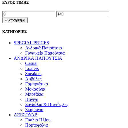
ΕΥΡΟΣ ΤΙΜΗΣ
Ελάχιστη
Μέγιστη
τιμή
τιμή
Φιλτράρισμα
ΚΑΤΗΓΟΡΙΕΣ
SPECIAL PRICES
Ανδρικά Παπούτσια
Γυναικεία Παπούτσια
ΑΝΔΡΙΚΑ ΠΑΠΟΥΤΣΙΑ
Casual
Loafers
Sneakers
Αρβύλες
Γαμπριάτικα
Μοκασίνια
Μποτάκια
Πάνινα
Σανδάλια & Παντόφλες
Σκαρπίνια
ΑΞΕΣΟΥΑΡ
Γυαλιά Ηλίου
Πορτοφόλια