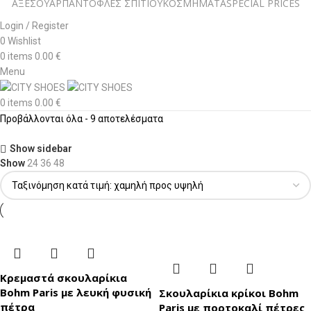
ΑΞΕΣΟΥΑΡ
ΠΑΝΤΟΦΛΕΣ ΣΠΙΤΙΟΥ
ΚΟΣΜΗΜΑΤΑ
SPECIAL PRICES
Login / Register
0
Wishlist
0
items
0.00
€
Menu
0
items
0.00
€
Προβάλλονται όλα - 9 αποτελέσματα
Show sidebar
Show
24
36
48
Κρεμαστά σκουλαρίκια
Bohm Paris με λευκή φυσική
Σκουλαρίκια κρίκοι Bohm
πέτρα
Paris με πορτοκαλί πέτρες