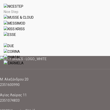
Nice Step
Μ. Αλεξάνδρου 20
2351600990
Αγίας Λαύρας 11
2351074833