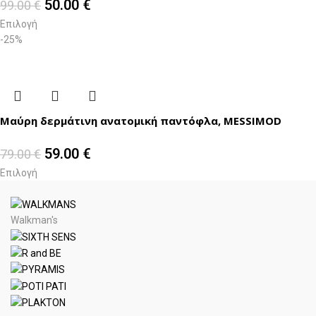
50.00
€
99.00
€
Επιλογή
-25%
Μαύρη δερμάτινη ανατομική παντόφλα, MESSIMOD
59.00
€
79.00
€
Επιλογή
Walkman's