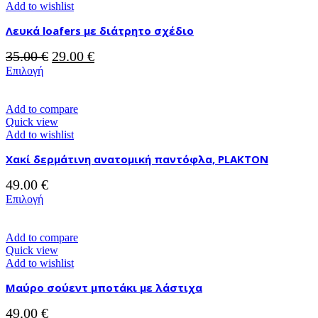
Οι
Add to wishlist
επιλογές
Λευκά loafers με διάτρητο σχέδιο
μπορούν
να
Original
Η
35.00
€
29.00
€
επιλεγούν
στη
Αυτό
price
τρέχουσα
Επιλογή
σελίδα
το
was:
τιμή
του
προϊόν
35.00 €.
είναι:
προϊόντος
έχει
Add to compare
29.00 €.
πολλαπλές
Quick view
παραλλαγές.
Add to wishlist
Οι
Χακί δερμάτινη ανατομική παντόφλα, PLAKTON
επιλογές
μπορούν
49.00
€
να
επιλεγούν
Αυτό
Επιλογή
στη
το
σελίδα
προϊόν
του
έχει
Add to compare
προϊόντος
πολλαπλές
Quick view
παραλλαγές.
Add to wishlist
Οι
Μαύρο σούεντ μποτάκι με λάστιχα
επιλογές
μπορούν
49.00
€
να