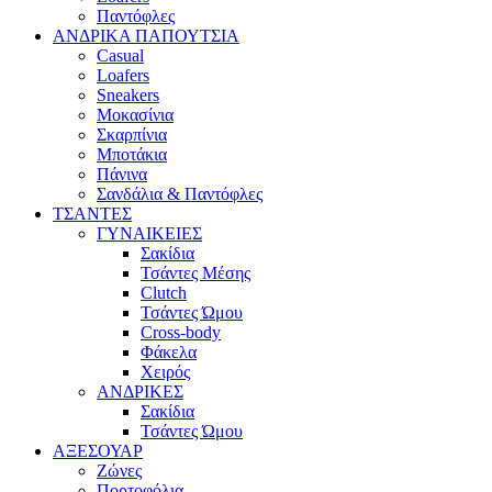
Παντόφλες
ΑΝΔΡΙΚΑ ΠΑΠΟΥΤΣΙΑ
Casual
Loafers
Sneakers
Μοκασίνια
Σκαρπίνια
Μποτάκια
Πάνινα
Σανδάλια & Παντόφλες
ΤΣΑΝΤΕΣ
ΓΥΝΑΙΚΕΙΕΣ
Σακίδια
Τσάντες Μέσης
Clutch
Τσάντες Ώμου
Cross-body
Φάκελα
Χειρός
ΑΝΔΡΙΚΕΣ
Σακίδια
Τσάντες Ώμου
ΑΞΕΣΟΥΑΡ
Ζώνες
Πορτοφόλια