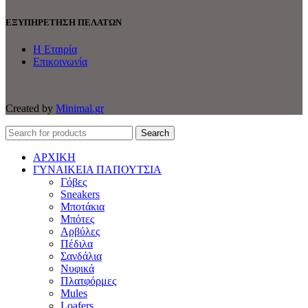
ΕΞΥΠΗΡΕΤΗΣΗ ΠΕΛΑΤΩΝ
Η Εταιρία
Επικοινωνία
Created by
Minimal.gr
Search
ΑΡΧΙΚΗ
ΓΥΝΑΙΚΕΙΑ ΠΑΠΟΥΤΣΙΑ
Γόβες
Sneakers
Μποτάκια
Μπότες
Αρβύλες
Πέδιλα
Σανδάλια
Νυφικά
Πλατφόρμες
Mules
Loafers