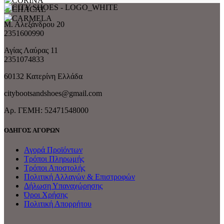
Μ. Αλεξάνδρου 20
2351600990
Αγίας Λαύρας 11
2351074833
60132 Κατερίνη Ελλάδα
citybootsandshoes@gmail.com
Aρ. ΓΕΜΗ: 52471548000
ΟΔΗΓΟΣ ΑΓΟΡΩΝ
Αγορά Προϊόντων
Τρόποι Πληρωμής
Τρόποι Αποστολής
Πολιτική Αλλαγών & Επιστροφών
Δήλωση Υπαναχώρησης
Όροι Χρήσης
Πολιτική Απορρήτου