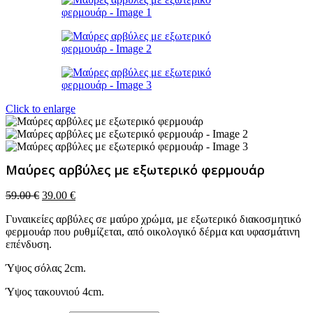
Click to enlarge
Μαύρες αρβύλες με εξωτερικό φερμουάρ
Original
Η
59.00
€
39.00
€
price
τρέχουσα
Γυναικείες αρβύλες σε μαύρο χρώμα, με εξωτερικό διακοσμητικό
was:
τιμή
φερμουάρ που ρυθμίζεται, από οικολογικό δέρμα και υφασμάτινη
59.00 €.
είναι:
επένδυση.
39.00 €.
Ύψος σόλας 2cm.
Ύψος τακουνιού 4cm.