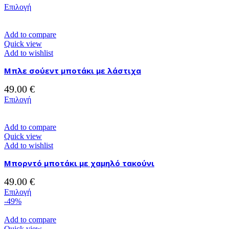
επιλεγούν
Αυτό
Επιλογή
στη
το
σελίδα
προϊόν
του
έχει
Add to compare
προϊόντος
πολλαπλές
Quick view
παραλλαγές.
Add to wishlist
Οι
Μπλε σούεντ μποτάκι με λάστιχα
επιλογές
μπορούν
49.00
€
να
επιλεγούν
Αυτό
Επιλογή
στη
το
σελίδα
προϊόν
του
έχει
Add to compare
προϊόντος
πολλαπλές
Quick view
παραλλαγές.
Add to wishlist
Οι
Μπορντό μποτάκι με χαμηλό τακούνι
επιλογές
μπορούν
49.00
€
να
επιλεγούν
Αυτό
Επιλογή
στη
το
-49%
σελίδα
προϊόν
του
έχει
Add to compare
προϊόντος
πολλαπλές
Quick view