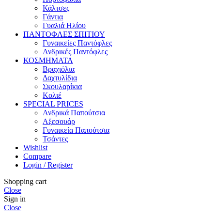
Κάλτσες
Γάντια
Γυαλιά Ηλίου
ΠΑΝΤΟΦΛΕΣ ΣΠΙΤΙΟΥ
Γυναικείες Παντόφλες
Ανδρικές Παντόφλες
ΚΟΣΜΗΜΑΤΑ
Βραχιόλια
Δαχτυλίδια
Σκουλαρίκια
Κολιέ
SPECIAL PRICES
Ανδρικά Παπούτσια
Αξεσουάρ
Γυναικεία Παπούτσια
Τσάντες
Wishlist
Compare
Login / Register
Shopping cart
Close
Sign in
Close