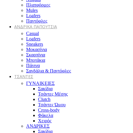
Πλατφόρμες
Mules
Loafers
Παντόφλες
ΑΝΔΡΙΚΑ ΠΑΠΟΥΤΣΙΑ
Casual
Loafers
Sneakers
Μοκασίνια
Σκαρπίνια
Μποτάκια
Πάνινα
Σανδάλια & Παντόφλες
ΤΣΑΝΤΕΣ
ΓΥΝΑΙΚΕΙΕΣ
Σακίδια
Τσάντες Μέσης
Clutch
Τσάντες Ώμου
Cross-body
Φάκελα
Χειρός
ΑΝΔΡΙΚΕΣ
Σακίδια