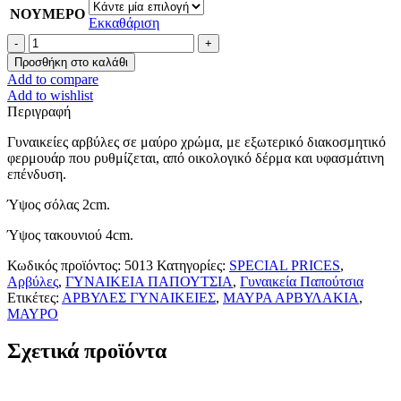
ΝΟΥΜΕΡΟ
Εκκαθάριση
Μαύρες
αρβύλες
Προσθήκη στο καλάθι
με
Add to compare
εξωτερικό
Add to wishlist
φερμουάρ
Περιγραφή
ποσότητα
Γυναικείες αρβύλες σε μαύρο χρώμα, με εξωτερικό διακοσμητικό
φερμουάρ που ρυθμίζεται, από οικολογικό δέρμα και υφασμάτινη
επένδυση.
Ύψος σόλας 2cm.
Ύψος τακουνιού 4cm.
Κωδικός προϊόντος:
5013
Κατηγορίες:
SPECIAL PRICES
,
Αρβύλες
,
ΓΥΝΑΙΚΕΙΑ ΠΑΠΟΥΤΣΙΑ
,
Γυναικεία Παπούτσια
Ετικέτες:
ΑΡΒΥΛΕΣ ΓΥΝΑΙΚΕΙΕΣ
,
ΜΑΥΡΑ ΑΡΒΥΛΑΚΙΑ
,
ΜΑΥΡΟ
Σχετικά προϊόντα