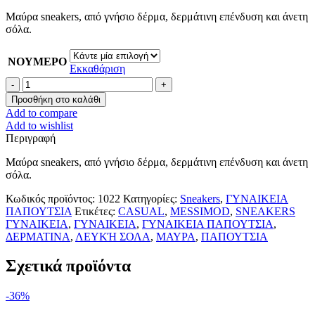
price
τρέχουσα
Μαύρα sneakers, από γνήσιο δέρμα, δερμάτινη επένδυση και άνετη
was:
τιμή
σόλα.
99.00 €.
είναι:
79.00 €.
ΝΟΥΜΕΡΟ
Εκκαθάριση
Μαύρα
δερμάτινα
Προσθήκη στο καλάθι
sneakers
Add to compare
με
Add to wishlist
λευκή
Περιγραφή
σόλα
ποσότητα
Μαύρα sneakers, από γνήσιο δέρμα, δερμάτινη επένδυση και άνετη
σόλα.
Κωδικός προϊόντος:
1022
Κατηγορίες:
Sneakers
,
ΓΥΝΑΙΚΕΙΑ
ΠΑΠΟΥΤΣΙΑ
Ετικέτες:
CASUAL
,
MESSIMOD
,
SNEAKERS
ΓΥΝΑΙΚΕΙΑ
,
ΓΥΝΑΙΚΕΙΑ
,
ΓΥΝΑΙΚΕΙΑ ΠΑΠΟΥΤΣΙΑ
,
ΔΕΡΜΑΤΙΝΑ
,
ΛΕΥΚΉ ΣΟΛΑ
,
ΜΑΥΡΑ
,
ΠΑΠΟΥΤΣΙΑ
Σχετικά προϊόντα
-36%