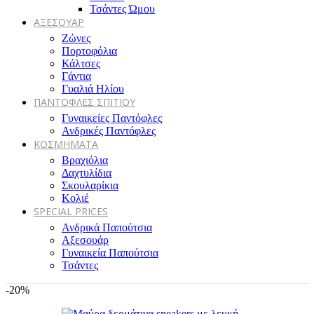
Τσάντες Ώμου
ΑΞΕΣΟΥΑΡ
Ζώνες
Πορτοφόλια
Κάλτσες
Γάντια
Γυαλιά Ηλίου
ΠΑΝΤΟΦΛΕΣ ΣΠΙΤΙΟΥ
Γυναικείες Παντόφλες
Ανδρικές Παντόφλες
ΚΟΣΜΗΜΑΤΑ
Βραχιόλια
Δαχτυλίδια
Σκουλαρίκια
Κολιέ
SPECIAL PRICES
Ανδρικά Παπούτσια
Αξεσουάρ
Γυναικεία Παπούτσια
Τσάντες
-20%