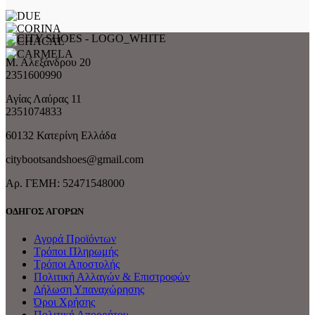
Μ. Αλεξάνδρου 20
2351600990
Αγίας Λαύρας 11
2351074833
60132 Κατερίνη Ελλάδα
citybootsandshoes@gmail.com
Aρ. ΓΕΜΗ: 52471548000
ΟΔΗΓΟΣ ΑΓΟΡΩΝ
Αγορά Προϊόντων
Τρόποι Πληρωμής
Τρόποι Αποστολής
Πολιτική Αλλαγών & Επιστροφών
Δήλωση Υπαναχώρησης
Όροι Χρήσης
Πολιτική Απορρήτου