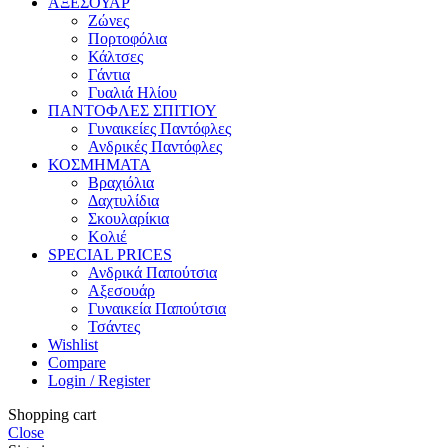
ΑΞΕΣΟΥΑΡ
Ζώνες
Πορτοφόλια
Κάλτσες
Γάντια
Γυαλιά Ηλίου
ΠΑΝΤΟΦΛΕΣ ΣΠΙΤΙΟΥ
Γυναικείες Παντόφλες
Ανδρικές Παντόφλες
ΚΟΣΜΗΜΑΤΑ
Βραχιόλια
Δαχτυλίδια
Σκουλαρίκια
Κολιέ
SPECIAL PRICES
Ανδρικά Παπούτσια
Αξεσουάρ
Γυναικεία Παπούτσια
Τσάντες
Wishlist
Compare
Login / Register
Shopping cart
Close