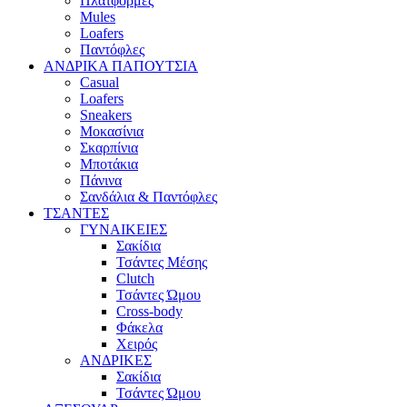
Πλατφόρμες
Mules
Loafers
Παντόφλες
ΑΝΔΡΙΚΑ ΠΑΠΟΥΤΣΙΑ
Casual
Loafers
Sneakers
Μοκασίνια
Σκαρπίνια
Μποτάκια
Πάνινα
Σανδάλια & Παντόφλες
ΤΣΑΝΤΕΣ
ΓΥΝΑΙΚΕΙΕΣ
Σακίδια
Τσάντες Μέσης
Clutch
Τσάντες Ώμου
Cross-body
Φάκελα
Χειρός
ΑΝΔΡΙΚΕΣ
Σακίδια
Τσάντες Ώμου