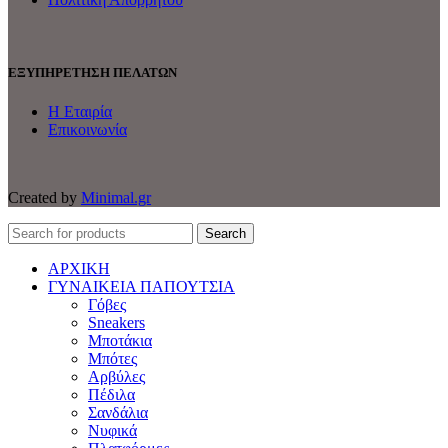
ΕΞΥΠΗΡΕΤΗΣΗ ΠΕΛΑΤΩΝ
Η Εταιρία
Επικοινωνία
Created by
Minimal.gr
Search
ΑΡΧΙΚΗ
ΓΥΝΑΙΚΕΙΑ ΠΑΠΟΥΤΣΙΑ
Γόβες
Sneakers
Μποτάκια
Μπότες
Αρβύλες
Πέδιλα
Σανδάλια
Νυφικά