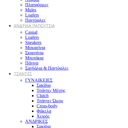
Πλατφόρμες
Mules
Loafers
Παντόφλες
ΑΝΔΡΙΚΑ ΠΑΠΟΥΤΣΙΑ
Casual
Loafers
Sneakers
Μοκασίνια
Σκαρπίνια
Μποτάκια
Πάνινα
Σανδάλια & Παντόφλες
ΤΣΑΝΤΕΣ
ΓΥΝΑΙΚΕΙΕΣ
Σακίδια
Τσάντες Μέσης
Clutch
Τσάντες Ώμου
Cross-body
Φάκελα
Χειρός
ΑΝΔΡΙΚΕΣ
Σακίδια