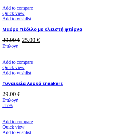
Add to compare
Quick view
Add to wishlist
Μαύρο πέδιλο με κλειστή φτέρνα
Original
Η
39.00
€
25.00
€
Αυτό
price
τρέχουσα
Επιλογή
το
was:
τιμή
προϊόν
39.00 €.
είναι:
έχει
Add to compare
25.00 €.
πολλαπλές
Quick view
παραλλαγές.
Add to wishlist
Οι
Γυναικεία λευκά sneakers
επιλογές
μπορούν
29.00
€
να
επιλεγούν
Αυτό
Επιλογή
στη
το
-17%
σελίδα
προϊόν
του
έχει
προϊόντος
πολλαπλές
Add to compare
παραλλαγές.
Quick view
Οι
Add to wishlist