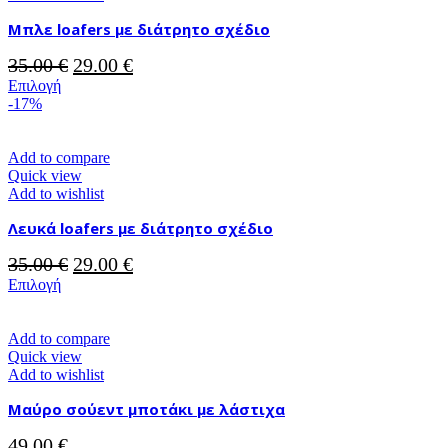
επιλογές
Μπλε loafers με διάτρητο σχέδιο
μπορούν
να
Original
Η
35.00
€
29.00
€
επιλεγούν
στη
Αυτό
price
τρέχουσα
Επιλογή
σελίδα
το
-17%
was:
τιμή
του
προϊόν
35.00 €.
είναι:
προϊόντος
έχει
29.00 €.
πολλαπλές
Add to compare
παραλλαγές.
Quick view
Οι
Add to wishlist
επιλογές
Λευκά loafers με διάτρητο σχέδιο
μπορούν
να
Original
Η
35.00
€
29.00
€
επιλεγούν
στη
Αυτό
price
τρέχουσα
Επιλογή
σελίδα
το
was:
τιμή
του
προϊόν
35.00 €.
είναι:
προϊόντος
έχει
Add to compare
29.00 €.
πολλαπλές
Quick view
παραλλαγές.
Add to wishlist
Οι
Μαύρο σούεντ μποτάκι με λάστιχα
επιλογές
μπορούν
49.00
€
να