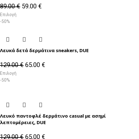
89.00
€
59.00
€
Επιλογή
-50%
Λευκά δετά δερμάτινα sneakers, DUE
129.00
€
65.00
€
Επιλογή
-50%
Λευκό παντοφλέ δερμάτινο casual με ασημί
λεπτομέρειες, DUE
129.00
€
65.00
€