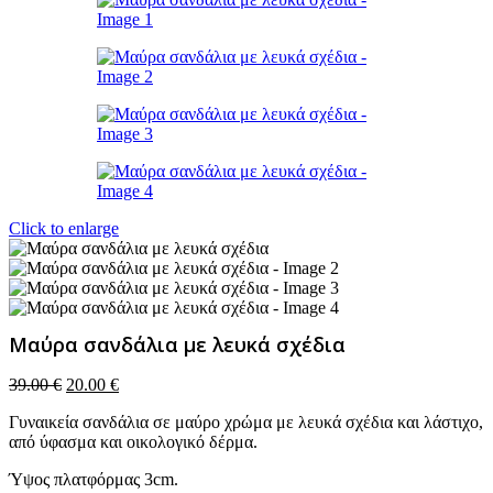
Click to enlarge
Μαύρα σανδάλια με λευκά σχέδια
Original
Η
39.00
€
20.00
€
price
τρέχουσα
Γυναικεία σανδάλια σε μαύρο χρώμα με λευκά σχέδια και λάστιχο,
was:
τιμή
από ύφασμα και οικολογικό δέρμα.
39.00 €.
είναι:
20.00 €.
Ύψος πλατφόρμας 3cm.