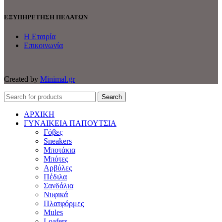
ΕΞΥΠΗΡΕΤΗΣΗ ΠΕΛΑΤΩΝ
Η Εταιρία
Επικοινωνία
Created by
Minimal.gr
Search
ΑΡΧΙΚΗ
ΓΥΝΑΙΚΕΙΑ ΠΑΠΟΥΤΣΙΑ
Γόβες
Sneakers
Μποτάκια
Μπότες
Αρβύλες
Πέδιλα
Σανδάλια
Νυφικά
Πλατφόρμες
Mules
Loafers