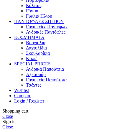
Πορτοφόλια
Κάλτσες
Γάντια
Γυαλιά Ηλίου
ΠΑΝΤΟΦΛΕΣ ΣΠΙΤΙΟΥ
Γυναικείες Παντόφλες
Ανδρικές Παντόφλες
ΚΟΣΜΗΜΑΤΑ
Βραχιόλια
Δαχτυλίδια
Σκουλαρίκια
Κολιέ
SPECIAL PRICES
Ανδρικά Παπούτσια
Αξεσουάρ
Γυναικεία Παπούτσια
Τσάντες
Wishlist
Compare
Login / Register
Shopping cart
Close
Sign in
Close