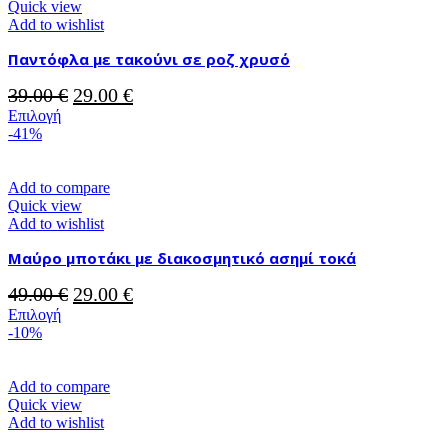
Quick view
Add to wishlist
Παντόφλα με τακούνι σε ροζ χρυσό
Original
Η
39.00
€
29.00
€
Αυτό
price
τρέχουσα
Επιλογή
το
-41%
was:
τιμή
προϊόν
39.00 €.
είναι:
έχει
29.00 €.
πολλαπλές
Add to compare
παραλλαγές.
Quick view
Οι
Add to wishlist
επιλογές
Μαύρο μποτάκι με διακοσμητικό ασημί τοκά
μπορούν
να
Original
Η
49.00
€
29.00
€
επιλεγούν
στη
Αυτό
price
τρέχουσα
Επιλογή
σελίδα
το
-10%
was:
τιμή
του
προϊόν
49.00 €.
είναι:
προϊόντος
έχει
29.00 €.
πολλαπλές
Add to compare
παραλλαγές.
Quick view
Οι
Add to wishlist
επιλογές