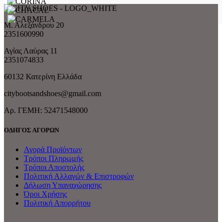
Μ. Αλεξάνδρου 20
2351600990
Αγίας Λαύρας 11
2351074833
60132 Κατερίνη Ελλάδα
citybootsandshoes@gmail.com
Aρ. ΓΕΜΗ: 52471548000
ΟΔΗΓΟΣ ΑΓΟΡΩΝ
Αγορά Προϊόντων
Τρόποι Πληρωμής
Τρόποι Αποστολής
Πολιτική Αλλαγών & Επιστροφών
Δήλωση Υπαναχώρησης
Όροι Χρήσης
Πολιτική Απορρήτου