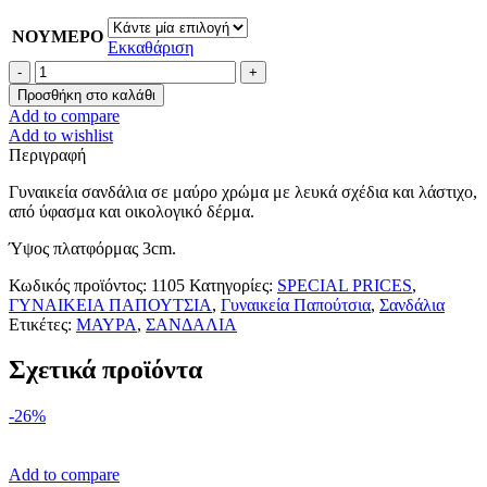
ΝΟΥΜΕΡΟ
Εκκαθάριση
Μαύρα
σανδάλια
Προσθήκη στο καλάθι
με
Add to compare
λευκά
Add to wishlist
σχέδια
Περιγραφή
ποσότητα
Γυναικεία σανδάλια σε μαύρο χρώμα με λευκά σχέδια και λάστιχο,
από ύφασμα και οικολογικό δέρμα.
Ύψος πλατφόρμας 3cm.
Κωδικός προϊόντος:
1105
Κατηγορίες:
SPECIAL PRICES
,
ΓΥΝΑΙΚΕΙΑ ΠΑΠΟΥΤΣΙΑ
,
Γυναικεία Παπούτσια
,
Σανδάλια
Ετικέτες:
ΜΑΥΡΑ
,
ΣΑΝΔΑΛΙΑ
Σχετικά προϊόντα
-26%
Add to compare