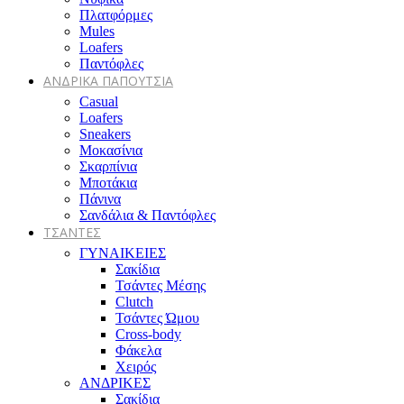
Πλατφόρμες
Mules
Loafers
Παντόφλες
ΑΝΔΡΙΚΑ ΠΑΠΟΥΤΣΙΑ
Casual
Loafers
Sneakers
Μοκασίνια
Σκαρπίνια
Μποτάκια
Πάνινα
Σανδάλια & Παντόφλες
ΤΣΑΝΤΕΣ
ΓΥΝΑΙΚΕΙΕΣ
Σακίδια
Τσάντες Μέσης
Clutch
Τσάντες Ώμου
Cross-body
Φάκελα
Χειρός
ΑΝΔΡΙΚΕΣ
Σακίδια