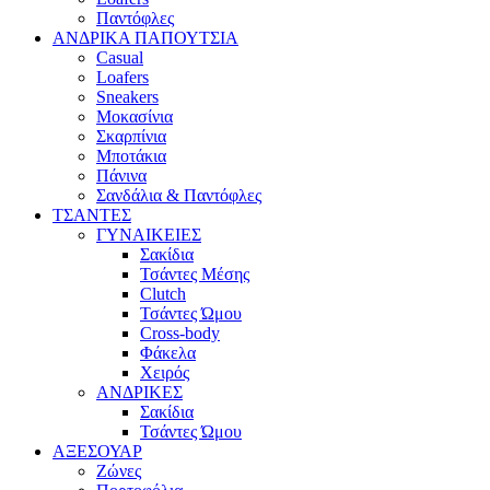
Παντόφλες
ΑΝΔΡΙΚΑ ΠΑΠΟΥΤΣΙΑ
Casual
Loafers
Sneakers
Μοκασίνια
Σκαρπίνια
Μποτάκια
Πάνινα
Σανδάλια & Παντόφλες
ΤΣΑΝΤΕΣ
ΓΥΝΑΙΚΕΙΕΣ
Σακίδια
Τσάντες Μέσης
Clutch
Τσάντες Ώμου
Cross-body
Φάκελα
Χειρός
ΑΝΔΡΙΚΕΣ
Σακίδια
Τσάντες Ώμου
ΑΞΕΣΟΥΑΡ
Ζώνες