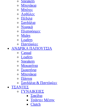
Sneakers
Μποτάκια
Μπότες
Αρβύλες
Πέδιλα
Σανδάλια
Νυφικά
Πλατφόρμες
Mules
Loafers
Παντόφλες
ΑΝΔΡΙΚΑ ΠΑΠΟΥΤΣΙΑ
Casual
Loafers
Sneakers
Μοκασίνια
Σκαρπίνια
Μποτάκια
Πάνινα
Σανδάλια & Παντόφλες
ΤΣΑΝΤΕΣ
ΓΥΝΑΙΚΕΙΕΣ
Σακίδια
Τσάντες Μέσης
Clutch