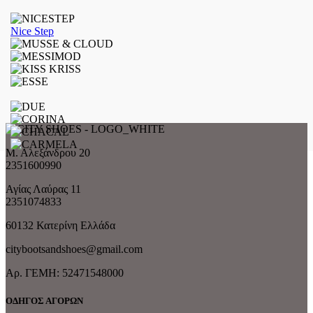
Nice Step
Μ. Αλεξάνδρου 20
2351600990
Αγίας Λαύρας 11
2351074833
60132 Κατερίνη Ελλάδα
citybootsandshoes@gmail.com
Aρ. ΓΕΜΗ: 52471548000
ΟΔΗΓΟΣ ΑΓΟΡΩΝ