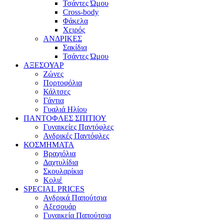
Τσάντες Ώμου
Cross-body
Φάκελα
Χειρός
ΑΝΔΡΙΚΕΣ
Σακίδια
Τσάντες Ώμου
ΑΞΕΣΟΥΑΡ
Ζώνες
Πορτοφόλια
Κάλτσες
Γάντια
Γυαλιά Ηλίου
ΠΑΝΤΟΦΛΕΣ ΣΠΙΤΙΟΥ
Γυναικείες Παντόφλες
Ανδρικές Παντόφλες
ΚΟΣΜΗΜΑΤΑ
Βραχιόλια
Δαχτυλίδια
Σκουλαρίκια
Κολιέ
SPECIAL PRICES
Ανδρικά Παπούτσια
Αξεσουάρ
Γυναικεία Παπούτσια