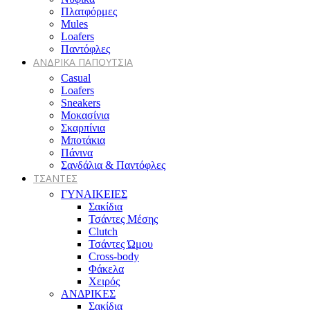
Πλατφόρμες
Mules
Loafers
Παντόφλες
ΑΝΔΡΙΚΑ ΠΑΠΟΥΤΣΙΑ
Casual
Loafers
Sneakers
Μοκασίνια
Σκαρπίνια
Μποτάκια
Πάνινα
Σανδάλια & Παντόφλες
ΤΣΑΝΤΕΣ
ΓΥΝΑΙΚΕΙΕΣ
Σακίδια
Τσάντες Μέσης
Clutch
Τσάντες Ώμου
Cross-body
Φάκελα
Χειρός
ΑΝΔΡΙΚΕΣ
Σακίδια