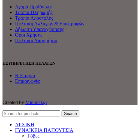
Αγορά Προϊόντων
Τρόποι Πληρωμής
Τρόποι Αποστολής
Πολιτική Αλλαγών & Επιστροφών
Δήλωση Υπαναχώρησης
Όροι Χρήσης
Πολιτική Απορρήτου
ΕΞΥΠΗΡΕΤΗΣΗ ΠΕΛΑΤΩΝ
Η Εταιρία
Επικοινωνία
Created by
Minimal.gr
Search
ΑΡΧΙΚΗ
ΓΥΝΑΙΚΕΙΑ ΠΑΠΟΥΤΣΙΑ
Γόβες