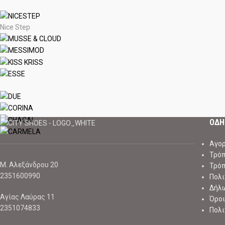
Nice Step
ΟΔΗ
Αγορ
Τρό
Μ. Αλεξάνδρου 20
Τρό
2351600990
Πολι
Δήλ
Αγίας Λαύρας 11
Όροι
2351074833
Πολι