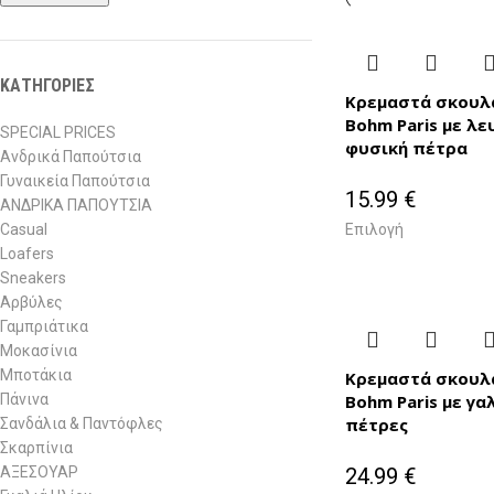
ΚΑΤΗΓΟΡΙΕΣ
Κρεμαστά σκουλ
Bohm Paris με λε
SPECIAL PRICES
φυσική πέτρα
Ανδρικά Παπούτσια
Γυναικεία Παπούτσια
15.99
€
ΑΝΔΡΙΚΑ ΠΑΠΟΥΤΣΙΑ
Casual
Επιλογή
Loafers
Sneakers
Αρβύλες
Γαμπριάτικα
Μοκασίνια
Μποτάκια
Κρεμαστά σκουλ
Πάνινα
Bohm Paris με γα
πέτρες
Σανδάλια & Παντόφλες
Σκαρπίνια
ΑΞΕΣΟΥΑΡ
24.99
€