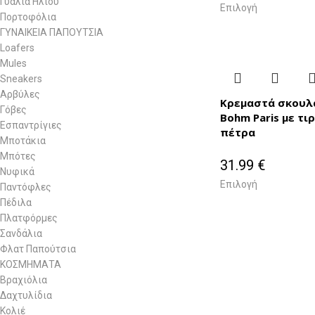
Γυαλιά Ηλίου
Επιλογή
Πορτοφόλια
ΓΥΝΑΙΚΕΙΑ ΠΑΠΟΥΤΣΙΑ
Loafers
Mules
Sneakers
Αρβύλες
Κρεμαστά σκουλ
Γόβες
Bohm Paris με τι
Εσπαντρίγιες
πέτρα
Μποτάκια
Μπότες
31.99
€
Νυφικά
Επιλογή
Παντόφλες
Πέδιλα
Πλατφόρμες
Σανδάλια
Φλατ Παπούτσια
ΚΟΣΜΗΜΑΤΑ
Βραχιόλια
Δαχτυλίδια
Κολιέ