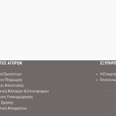
ΓΟΣ ΑΓΟΡΩΝ
ΕΞΥΠΗΡ
ά Προϊόντων
Η Εταιρία
ποι Πληρωμής
Επικοινω
ποι Αποστολής
τική Αλλαγών & Επιστροφών
ωση Υπαναχώρησης
 Χρήσης
τική Απορρήτου