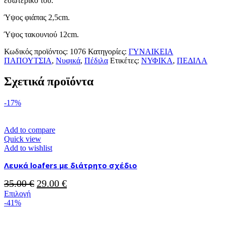
εσωτερικό του.
ποσότητα
Ύψος φιάπας 2,5cm.
Ύψος τακουνιού 12cm.
Κωδικός προϊόντος:
1076
Κατηγορίες:
ΓΥΝΑΙΚΕΙΑ
ΠΑΠΟΥΤΣΙΑ
,
Νυφικά
,
Πέδιλα
Ετικέτες:
ΝΥΦΙΚΑ
,
ΠΕΔΙΛΑ
Σχετικά προϊόντα
-17%
Add to compare
Quick view
Add to wishlist
Λευκά loafers με διάτρητο σχέδιο
Original
Η
35.00
€
29.00
€
Αυτό
price
τρέχουσα
Επιλογή
το
-41%
was:
τιμή
προϊόν
35.00 €.
είναι:
έχει