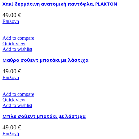
Χακί δερμάτινη ανατομική παντόφλα, PLAKTON
επιλογές
μπορούν
49.00
€
να
επιλεγούν
Αυτό
Επιλογή
στη
το
σελίδα
προϊόν
του
έχει
Add to compare
προϊόντος
πολλαπλές
Quick view
παραλλαγές.
Add to wishlist
Οι
Μαύρο σούεντ μποτάκι με λάστιχα
επιλογές
μπορούν
49.00
€
να
επιλεγούν
Αυτό
Επιλογή
στη
το
σελίδα
προϊόν
του
έχει
Add to compare
προϊόντος
πολλαπλές
Quick view
παραλλαγές.
Add to wishlist
Οι
Μπλε σούεντ μποτάκι με λάστιχα
επιλογές
μπορούν
49.00
€
να
επιλεγούν
Αυτό
Επιλογή
στη
το