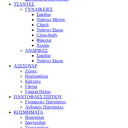
ΤΣΑΝΤΕΣ
ΓΥΝΑΙΚΕΙΕΣ
Σακίδια
Τσάντες Μέσης
Clutch
Τσάντες Ώμου
Cross-body
Φάκελα
Χειρός
ΑΝΔΡΙΚΕΣ
Σακίδια
Τσάντες Ώμου
ΑΞΕΣΟΥΑΡ
Ζώνες
Πορτοφόλια
Κάλτσες
Γάντια
Γυαλιά Ηλίου
ΠΑΝΤΟΦΛΕΣ ΣΠΙΤΙΟΥ
Γυναικείες Παντόφλες
Ανδρικές Παντόφλες
ΚΟΣΜΗΜΑΤΑ
Βραχιόλια
Δαχτυλίδια
Σκουλαρίκια