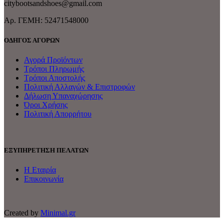
citybootsandshoes@gmail.com
Aρ. ΓΕΜΗ: 52471548000
ΟΔΗΓΟΣ ΑΓΟΡΩΝ
Αγορά Προϊόντων
Τρόποι Πληρωμής
Τρόποι Αποστολής
Πολιτική Αλλαγών & Επιστροφών
Δήλωση Υπαναχώρησης
Όροι Χρήσης
Πολιτική Απορρήτου
ΕΞΥΠΗΡΕΤΗΣΗ ΠΕΛΑΤΩΝ
Η Εταιρία
Επικοινωνία
Created by
Minimal.gr