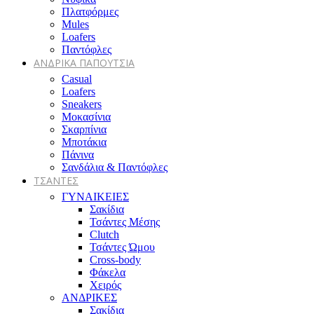
Πλατφόρμες
Mules
Loafers
Παντόφλες
ΑΝΔΡΙΚΑ ΠΑΠΟΥΤΣΙΑ
Casual
Loafers
Sneakers
Μοκασίνια
Σκαρπίνια
Μποτάκια
Πάνινα
Σανδάλια & Παντόφλες
ΤΣΑΝΤΕΣ
ΓΥΝΑΙΚΕΙΕΣ
Σακίδια
Τσάντες Μέσης
Clutch
Τσάντες Ώμου
Cross-body
Φάκελα
Χειρός
ΑΝΔΡΙΚΕΣ
Σακίδια