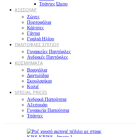
Τσάντες Ώμου
ΑΞΕΣΟΥΑΡ
Ζώνες
Πορτοφόλια
Κάλτσες
Γάντια
Γυαλιά Ηλίου
ΠΑΝΤΟΦΛΕΣ ΣΠΙΤΙΟΥ
Γυναικείες Παντόφλες
Ανδρικές Παντόφλες
ΚΟΣΜΗΜΑΤΑ
Βραχιόλια
Δαχτυλίδια
Σκουλαρίκια
Κολιέ
SPECIAL PRICES
Ανδρικά Παπούτσια
Αξεσουάρ
Γυναικεία Παπούτσια
Τσάντες