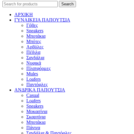
Search
ΑΡΧΙΚΗ
ΓΥΝΑΙΚΕΙΑ ΠΑΠΟΥΤΣΙΑ
Γόβες
Sneakers
Μποτάκια
Μπότες
Αρβύλες
Πέδιλα
Σανδάλια
Νυφικά
Πλατφόρμες
Mules
Loafers
Παντόφλες
ΑΝΔΡΙΚΑ ΠΑΠΟΥΤΣΙΑ
Casual
Loafers
Sneakers
Μοκασίνια
Σκαρπίνια
Μποτάκια
Πάνινα
Σανδάλια & Παντόφλες