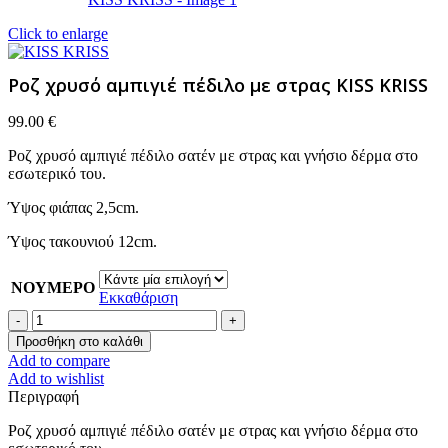
Click to enlarge
Ροζ χρυσό αμπιγιέ πέδιλο με στρας KISS KRISS
99.00
€
Ροζ χρυσό αμπιγιέ πέδιλο σατέν με στρας και γνήσιο δέρμα στο
εσωτερικό του.
Ύψος φιάπας 2,5cm.
Ύψος τακουνιού 12cm.
ΝΟΥΜΕΡΟ
Εκκαθάριση
Ροζ
χρυσό
Προσθήκη στο καλάθι
αμπιγιέ
Add to compare
πέδιλο
Add to wishlist
με
Περιγραφή
στρας
KISS
Ροζ χρυσό αμπιγιέ πέδιλο σατέν με στρας και γνήσιο δέρμα στο
KRISS