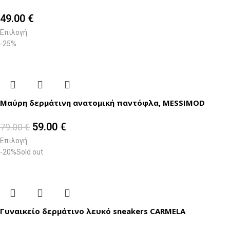
49.00
€
Επιλογή
-25%
Μαύρη δερμάτινη ανατομική παντόφλα, MESSIMOD
59.00
€
79.00
€
Επιλογή
-20%
Sold out
Γυναικείο δερμάτινο λευκό sneakers CARMELA