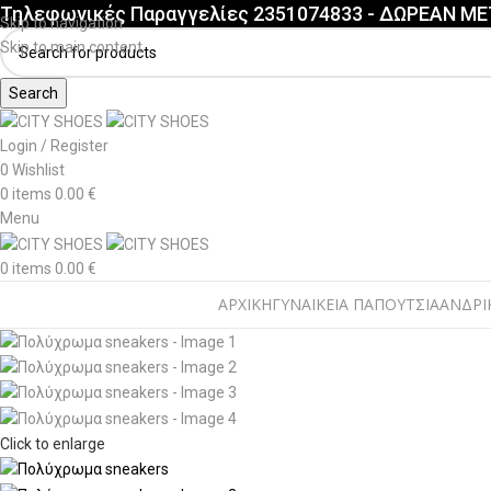
Τηλεφωνικές Παραγγελίες 2351074833 - ΔΩΡΕΑΝ Μ
Skip to navigation
Skip to main content
Search
Login / Register
0
Wishlist
0
items
0.00
€
Menu
0
items
0.00
€
ΑΡΧΙΚΗ
ΓΥΝΑΙΚΕΙΑ ΠΑΠΟΥΤΣΙΑ
ΑΝΔΡΙ
Click to enlarge