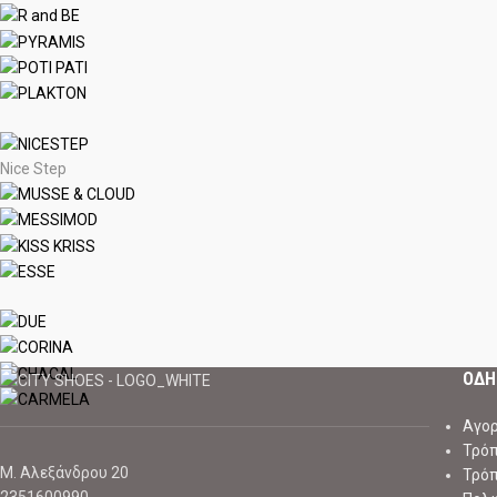
Nice Step
ΟΔΗ
Αγορ
Τρό
Μ. Αλεξάνδρου 20
Τρό