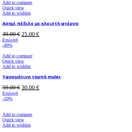
Add to compare
Quick view
Add to wishlist
Ασημί πέδιλο με κλειστή φτέρνα
Original
Η
39.00
€
25.00
€
Αυτό
price
τρέχουσα
Επιλογή
το
-49%
was:
τιμή
προϊόν
39.00 €.
είναι:
έχει
Add to compare
25.00 €.
πολλαπλές
Quick view
παραλλαγές.
Add to wishlist
Οι
Υφασμάτινα ταμπά mules
επιλογές
μπορούν
Original
Η
59.00
€
30.00
€
να
επιλεγούν
Αυτό
price
τρέχουσα
Επιλογή
στη
το
-10%
was:
τιμή
σελίδα
προϊόν
59.00 €.
είναι:
του
έχει
30.00 €.
προϊόντος
πολλαπλές
Add to compare
παραλλαγές.
Quick view
Οι
Add to wishlist
επιλογές