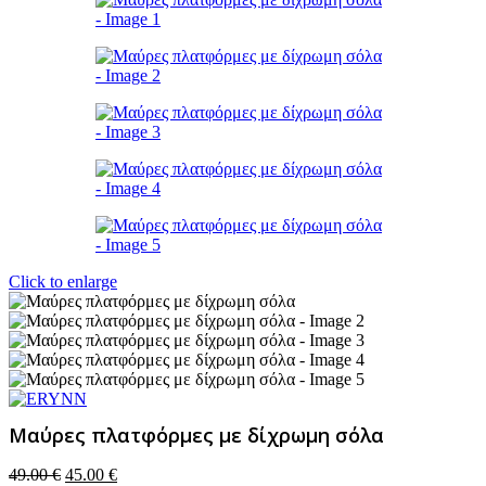
Click to enlarge
Μαύρες πλατφόρμες με δίχρωμη σόλα
Original
Η
49.00
€
45.00
€