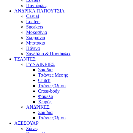
Loafers
Παντόφλες
ΑΝΔΡΙΚΑ ΠΑΠΟΥΤΣΙΑ
Casual
Loafers
Sneakers
Μοκασίνια
Σκαρπίνια
Μποτάκια
Πάνινα
Σανδάλια & Παντόφλες
ΤΣΑΝΤΕΣ
ΓΥΝΑΙΚΕΙΕΣ
Σακίδια
Τσάντες Μέσης
Clutch
Τσάντες Ώμου
Cross-body
Φάκελα
Χειρός
ΑΝΔΡΙΚΕΣ
Σακίδια
Τσάντες Ώμου
ΑΞΕΣΟΥΑΡ
Ζώνες