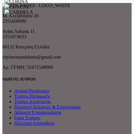
Μ. Αλεξάνδρου 20
2351600990
Αγίας Λαύρας 11
2351074833
60132 Κατερίνη Ελλάδα
citybootsandshoes@gmail.com
Aρ. ΓΕΜΗ: 52471548000
ΟΔΗΓΟΣ ΑΓΟΡΩΝ
Αγορά Προϊόντων
Τρόποι Πληρωμής
Τρόποι Αποστολής
Πολιτική Αλλαγών & Επιστροφών
Δήλωση Υπαναχώρησης
Όροι Χρήσης
Πολιτική Απορρήτου