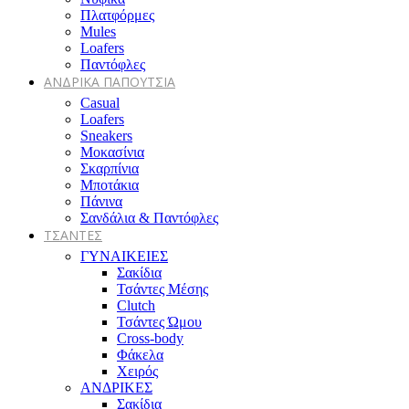
Πλατφόρμες
Mules
Loafers
Παντόφλες
ΑΝΔΡΙΚΑ ΠΑΠΟΥΤΣΙΑ
Casual
Loafers
Sneakers
Μοκασίνια
Σκαρπίνια
Μποτάκια
Πάνινα
Σανδάλια & Παντόφλες
ΤΣΑΝΤΕΣ
ΓΥΝΑΙΚΕΙΕΣ
Σακίδια
Τσάντες Μέσης
Clutch
Τσάντες Ώμου
Cross-body
Φάκελα
Χειρός
ΑΝΔΡΙΚΕΣ
Σακίδια