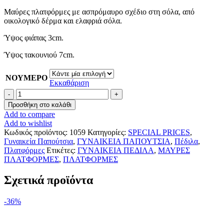
price
τρέχουσα
Μαύρες πλατφόρμες με ασπρόμαυρο σχέδιο στη σόλα, από
was:
τιμή
οικολογικό δέρμα και ελαφριά σόλα.
49.00 €.
είναι:
45.00 €.
Ύψος φιάπας 3cm.
Ύψος τακουνιού 7cm.
ΝΟΥΜΕΡΟ
Εκκαθάριση
Μαύρες
πλατφόρμες
Προσθήκη στο καλάθι
με
Add to compare
δίχρωμη
Add to wishlist
σόλα
Κωδικός προϊόντος:
1059
Κατηγορίες:
SPECIAL PRICES
,
ποσότητα
Γυναικεία Παπούτσια
,
ΓΥΝΑΙΚΕΙΑ ΠΑΠΟΥΤΣΙΑ
,
Πέδιλα
,
Πλατφόρμες
Ετικέτες:
ΓΥΝΑΙΚΕΙΑ ΠΕΔΙΛΑ
,
ΜΑΥΡΕΣ
ΠΛΑΤΦΟΡΜΕΣ
,
ΠΛΑΤΦΟΡΜΕΣ
Σχετικά προϊόντα
-36%