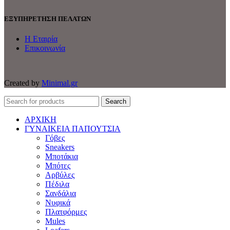
ΕΞΥΠΗΡΕΤΗΣΗ ΠΕΛΑΤΩΝ
Η Εταιρία
Επικοινωνία
Created by
Minimal.gr
Search
ΑΡΧΙΚΗ
ΓΥΝΑΙΚΕΙΑ ΠΑΠΟΥΤΣΙΑ
Γόβες
Sneakers
Μποτάκια
Μπότες
Αρβύλες
Πέδιλα
Σανδάλια
Νυφικά
Πλατφόρμες
Mules