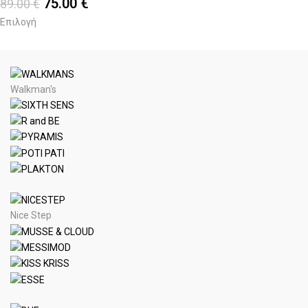
75.00
€
89.00
€
Επιλογή
Walkman's
Nice Step