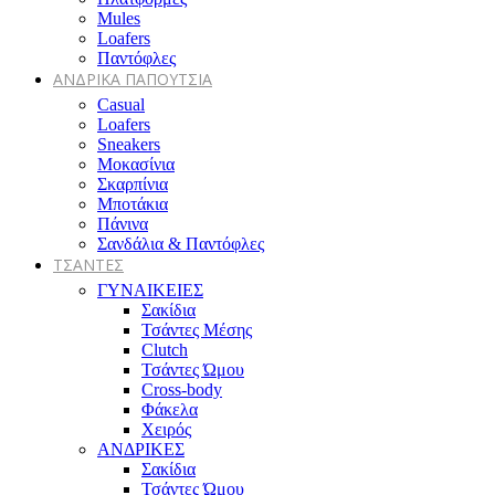
Mules
Loafers
Παντόφλες
ΑΝΔΡΙΚΑ ΠΑΠΟΥΤΣΙΑ
Casual
Loafers
Sneakers
Μοκασίνια
Σκαρπίνια
Μποτάκια
Πάνινα
Σανδάλια & Παντόφλες
ΤΣΑΝΤΕΣ
ΓΥΝΑΙΚΕΙΕΣ
Σακίδια
Τσάντες Μέσης
Clutch
Τσάντες Ώμου
Cross-body
Φάκελα
Χειρός
ΑΝΔΡΙΚΕΣ
Σακίδια
Τσάντες Ώμου