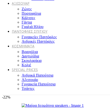
ΑΞΕΣΟΥΑΡ
Ζώνες
Πορτοφόλια
Κάλτσες
Γάντια
Γυαλιά Ηλίου
ΠΑΝΤΟΦΛΕΣ ΣΠΙΤΙΟΥ
Γυναικείες Παντόφλες
Ανδρικές Παντόφλες
ΚΟΣΜΗΜΑΤΑ
Βραχιόλια
Δαχτυλίδια
Σκουλαρίκια
Κολιέ
SPECIAL PRICES
Ανδρικά Παπούτσια
Αξεσουάρ
Γυναικεία Παπούτσια
Τσάντες
-22%