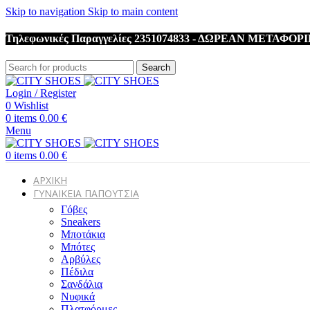
Skip to navigation
Skip to main content
Τηλεφωνικές Παραγγελίες 2351074833 - ΔΩΡΕΑΝ ΜΕΤΑΦΟΡ
Search
Login / Register
0
Wishlist
0
items
0.00
€
Menu
0
items
0.00
€
ΑΡΧΙΚΗ
ΓΥΝΑΙΚΕΙΑ ΠΑΠΟΥΤΣΙΑ
Γόβες
Sneakers
Μποτάκια
Μπότες
Αρβύλες
Πέδιλα
Σανδάλια
Νυφικά
Πλατφόρμες