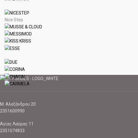
Nice Step
Μ. Αλεξάνδρου 20
2351600990
Αγίας Λαύρας 11
2351074833