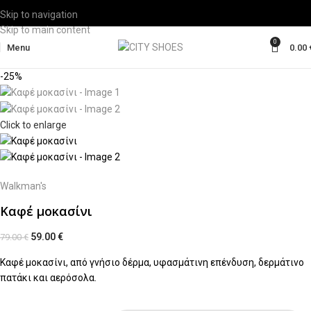
Skip to navigation
Skip to main content
0
Menu
0.00
-25%
Click to enlarge
Walkman's
Καφέ μοκασίνι
59.00
€
79.00
€
Καφέ μοκασίνι, από γνήσιο δέρμα, υφασμάτινη επένδυση, δερμάτινο
πατάκι και αερόσολα.