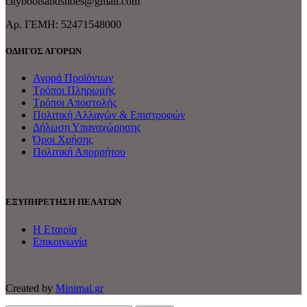
citybootsandshoes@gmail.com
Aρ. ΓΕΜΗ: 52471548000
ΟΔΗΓΟΣ ΑΓΟΡΩΝ
Αγορά Προϊόντων
Τρόποι Πληρωμής
Τρόποι Αποστολής
Πολιτική Αλλαγών & Επιστροφών
Δήλωση Υπαναχώρησης
Όροι Χρήσης
Πολιτική Απορρήτου
ΕΞΥΠΗΡΕΤΗΣΗ ΠΕΛΑΤΩΝ
Η Εταιρία
Επικοινωνία
Created by
Minimal.gr