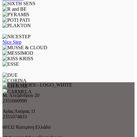
Nice Step
Μ. Αλεξάνδρου 20
2351600990
Αγίας Λαύρας 11
2351074833
60132 Κατερίνη Ελλάδα