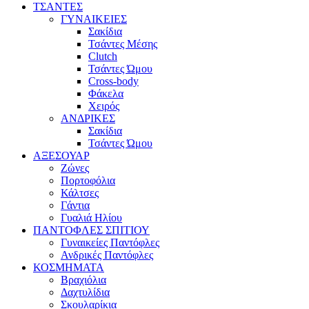
ΤΣΑΝΤΕΣ
ΓΥΝΑΙΚΕΙΕΣ
Σακίδια
Τσάντες Μέσης
Clutch
Τσάντες Ώμου
Cross-body
Φάκελα
Χειρός
ΑΝΔΡΙΚΕΣ
Σακίδια
Τσάντες Ώμου
ΑΞΕΣΟΥΑΡ
Ζώνες
Πορτοφόλια
Κάλτσες
Γάντια
Γυαλιά Ηλίου
ΠΑΝΤΟΦΛΕΣ ΣΠΙΤΙΟΥ
Γυναικείες Παντόφλες
Ανδρικές Παντόφλες
ΚΟΣΜΗΜΑΤΑ
Βραχιόλια
Δαχτυλίδια
Σκουλαρίκια