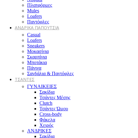
Πλατφόρμες
Mules
Loafers
Παντόφλες
ΑΝΔΡΙΚΑ ΠΑΠΟΥΤΣΙΑ
Casual
Loafers
Sneakers
Μοκασίνια
Σκαρπίνια
Μποτάκια
Πάνινα
Σανδάλια & Παντόφλες
ΤΣΑΝΤΕΣ
ΓΥΝΑΙΚΕΙΕΣ
Σακίδια
Τσάντες Μέσης
Clutch
Τσάντες Ώμου
Cross-body
Φάκελα
Χειρός
ΑΝΔΡΙΚΕΣ
Σακίδια