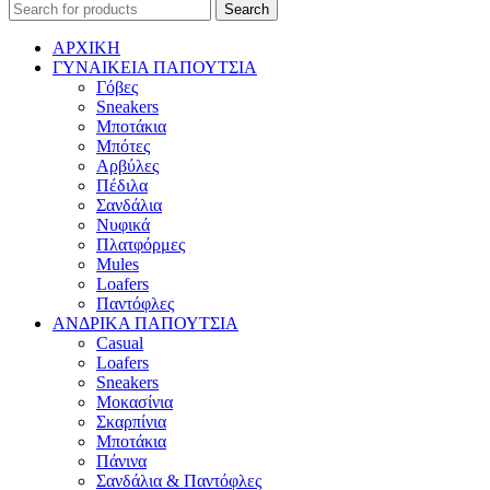
Search
ΑΡΧΙΚΗ
ΓΥΝΑΙΚΕΙΑ ΠΑΠΟΥΤΣΙΑ
Γόβες
Sneakers
Μποτάκια
Μπότες
Αρβύλες
Πέδιλα
Σανδάλια
Νυφικά
Πλατφόρμες
Mules
Loafers
Παντόφλες
ΑΝΔΡΙΚΑ ΠΑΠΟΥΤΣΙΑ
Casual
Loafers
Sneakers
Μοκασίνια
Σκαρπίνια
Μποτάκια
Πάνινα
Σανδάλια & Παντόφλες