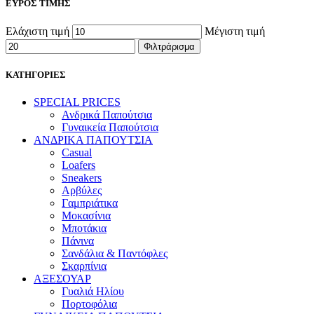
ΕΥΡΟΣ ΤΙΜΗΣ
Ελάχιστη τιμή
Μέγιστη τιμή
Φιλτράρισμα
ΚΑΤΗΓΟΡΙΕΣ
SPECIAL PRICES
Ανδρικά Παπούτσια
Γυναικεία Παπούτσια
ΑΝΔΡΙΚΑ ΠΑΠΟΥΤΣΙΑ
Casual
Loafers
Sneakers
Αρβύλες
Γαμπριάτικα
Μοκασίνια
Μποτάκια
Πάνινα
Σανδάλια & Παντόφλες
Σκαρπίνια
ΑΞΕΣΟΥΑΡ
Γυαλιά Ηλίου
Πορτοφόλια