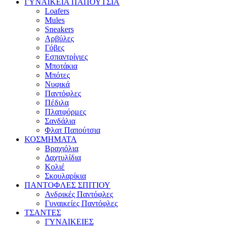
ΓΥΝΑΙΚΕΙΑ ΠΑΠΟΥΤΣΙΑ
Loafers
Mules
Sneakers
Αρβύλες
Γόβες
Εσπαντρίγιες
Μποτάκια
Μπότες
Νυφικά
Παντόφλες
Πέδιλα
Πλατφόρμες
Σανδάλια
Φλατ Παπούτσια
ΚΟΣΜΗΜΑΤΑ
Βραχιόλια
Δαχτυλίδια
Κολιέ
Σκουλαρίκια
ΠΑΝΤΟΦΛΕΣ ΣΠΙΤΙΟΥ
Ανδρικές Παντόφλες
Γυναικείες Παντόφλες
ΤΣΑΝΤΕΣ
ΓΥΝΑΙΚΕΙΕΣ