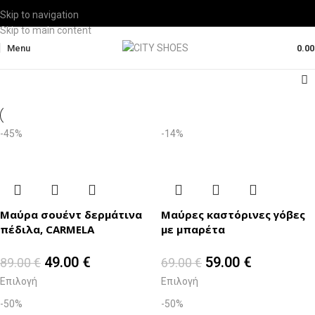
Skip to navigation
Skip to main content
Menu
0.0
-45%
-14%
Μαύρα σουέντ δερμάτινα
Μαύρες καστόρινες γόβες
πέδιλα, CARMELA
με μπαρέτα
49.00
€
59.00
€
89.00
€
69.00
€
Επιλογή
Επιλογή
-50%
-50%