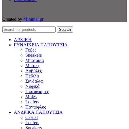
Created by
Minimal.gr
Search
ΑΡΧΙΚΗ
ΓΥΝΑΙΚΕΙΑ ΠΑΠΟΥΤΣΙΑ
Γόβες
Sneakers
Μποτάκια
Μπότες
Αρβύλες
Πέδιλα
Σανδάλια
Νυφικά
Πλατφόρμες
Mules
Loafers
Παντόφλες
ΑΝΔΡΙΚΑ ΠΑΠΟΥΤΣΙΑ
Casual
Loafers
Sneakers