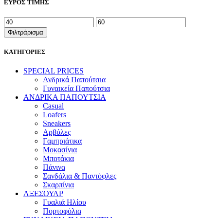
ΕΥΡΟΣ ΤΙΜΗΣ
Ελάχιστη
Μέγιστη
τιμή
τιμή
Φιλτράρισμα
ΚΑΤΗΓΟΡΙΕΣ
SPECIAL PRICES
Ανδρικά Παπούτσια
Γυναικεία Παπούτσια
ΑΝΔΡΙΚΑ ΠΑΠΟΥΤΣΙΑ
Casual
Loafers
Sneakers
Αρβύλες
Γαμπριάτικα
Μοκασίνια
Μποτάκια
Πάνινα
Σανδάλια & Παντόφλες
Σκαρπίνια
ΑΞΕΣΟΥΑΡ
Γυαλιά Ηλίου
Πορτοφόλια