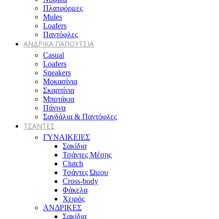
Πλατφόρμες
Mules
Loafers
Παντόφλες
ΑΝΔΡΙΚΑ ΠΑΠΟΥΤΣΙΑ
Casual
Loafers
Sneakers
Μοκασίνια
Σκαρπίνια
Μποτάκια
Πάνινα
Σανδάλια & Παντόφλες
ΤΣΑΝΤΕΣ
ΓΥΝΑΙΚΕΙΕΣ
Σακίδια
Τσάντες Μέσης
Clutch
Τσάντες Ώμου
Cross-body
Φάκελα
Χειρός
ΑΝΔΡΙΚΕΣ
Σακίδια