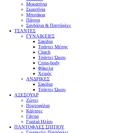
Μοκασίνια
Σκαρπίνια
Μποτάκια
Πάνινα
Σανδάλια & Παντόφλες
ΤΣΑΝΤΕΣ
ΓΥΝΑΙΚΕΙΕΣ
Σακίδια
Τσάντες Μέσης
Clutch
Τσάντες Ώμου
Cross-body
Φάκελα
Χειρός
ΑΝΔΡΙΚΕΣ
Σακίδια
Τσάντες Ώμου
ΑΞΕΣΟΥΑΡ
Ζώνες
Πορτοφόλια
Κάλτσες
Γάντια
Γυαλιά Ηλίου
ΠΑΝΤΟΦΛΕΣ ΣΠΙΤΙΟΥ
Γυναικείες Παντόφλες