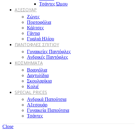
Τσάντες Ώμου
ΑΞΕΣΟΥΑΡ
Ζώνες
Πορτοφόλια
Κάλτσες
Γάντια
Γυαλιά Ηλίου
ΠΑΝΤΟΦΛΕΣ ΣΠΙΤΙΟΥ
Γυναικείες Παντόφλες
Ανδρικές Παντόφλες
ΚΟΣΜΗΜΑΤΑ
Βραχιόλια
Δαχτυλίδια
Σκουλαρίκια
Κολιέ
SPECIAL PRICES
Ανδρικά Παπούτσια
Αξεσουάρ
Γυναικεία Παπούτσια
Τσάντες
Close