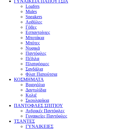
ΓΥΝΑΙΚΕΙΑ ΠΑΠΟΥΤΣΙΑ
Loafers
Mules
Sneakers
Αρβύλες
Γόβες
Εσπαντρίγιες
Μποτάκια
Μπότες
Νυφικά
Παντόφλες
Πέδιλα
Πλατφόρμες
Σανδάλια
Φλατ Παπούτσια
ΚΟΣΜΗΜΑΤΑ
Βραχιόλια
Δαχτυλίδια
Κολιέ
Σκουλαρίκια
ΠΑΝΤΟΦΛΕΣ ΣΠΙΤΙΟΥ
Ανδρικές Παντόφλες
Γυναικείες Παντόφλες
ΤΣΑΝΤΕΣ
ΓΥΝΑΙΚΕΙΕΣ