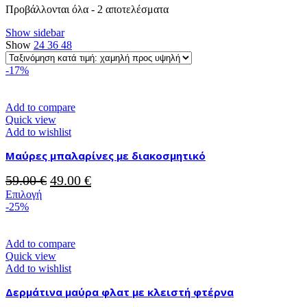
Sorted
Προβάλλονται όλα - 2 αποτελέσματα
by
Show sidebar
price:
Show
24
36
48
low
to
-17%
high
Add to compare
Quick view
Add to wishlist
Μαύρες μπαλαρίνες με διακοσμητικό
Original
Η
59.00
€
49.00
€
Αυτό
price
τρέχουσα
Επιλογή
το
-25%
was:
τιμή
προϊόν
59.00 €.
είναι:
έχει
49.00 €.
πολλαπλές
Add to compare
παραλλαγές.
Quick view
Οι
Add to wishlist
επιλογές
Δερμάτινα μαύρα φλατ με κλειστή φτέρνα
μπορούν
να