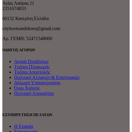
Αγίας Λαύρας 11
2351074833
60132 Κατερίνη Ελλάδα
citybootsandshoes@gmail.com
Aρ. ΓΕΜΗ: 52471548000
ΟΔΗΓΟΣ ΑΓΟΡΩΝ
Αγορά Προϊόντων
Τρόποι Πληρωμής
Τρόποι Αποστολής
Πολιτική Αλλαγών & Επιστροφών
Δήλωση Υπαναχώρησης
Όροι Χρήσης
Πολιτική Απορρήτου
ΕΞΥΠΗΡΕΤΗΣΗ ΠΕΛΑΤΩΝ
Η Εταιρία
Επικοινωνία