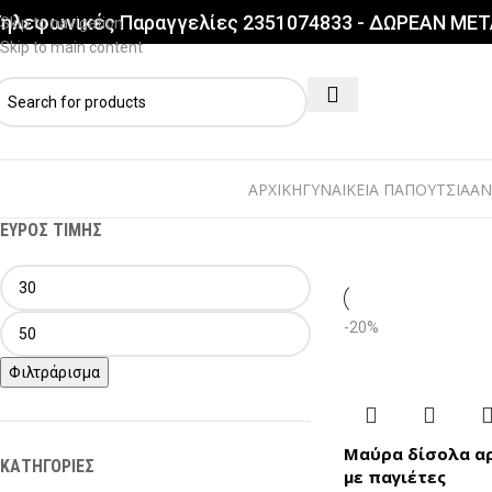
ηλεφωνικές Παραγγελίες 2351074833 - ΔΩΡΕΑΝ ΜΕ
Skip to navigation
Skip to main content
ΑΡΧΙΚΗ
ΓΥΝΑΙΚΕΙΑ ΠΑΠΟΥΤΣΙΑ
ΑΝ
ΕΥΡΟΣ ΤΙΜΗΣ
-20%
Φιλτράρισμα
Μαύρα δίσολα α
ΚΑΤΗΓΟΡΙΕΣ
με παγιέτες