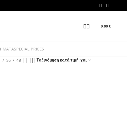
0.00
€
ΗΜΑΤΑ
SPECIAL PRICES
4
36
48